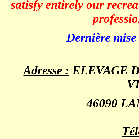
satisfy entirely our recre
professi
Dernière mise à 
Adresse :
ELEVAGE DE 
V
46090 L
Tél