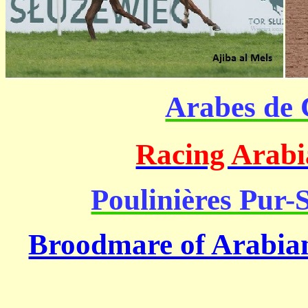
Arabes de 
Racing Arabia
Poulinières Pur-
Broodmare of Arabian